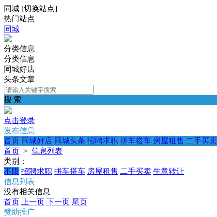
同城
[
切换站点
]
热门站点
同城
分类信息
分类信息
同城好店
头条文章
搜 索
点击登录
发布信息
首页
同城好店
同城头条
招聘求职
拼车搭车
房屋租售
二手买卖
首页
>
信息列表
类别：
不限
招聘求职
拼车搭车
房屋租售
二手买卖
生意转让
信息列表
没有相关信息
首页
上一页
下一页
尾页
赞助推广