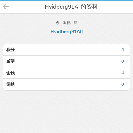
Hvidberg91All的资料
点击重新加载
Hvidberg91All
积分
4
威望
0
金钱
4
贡献
0