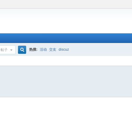
热搜:
活动
交友
discuz
帖子
搜
索