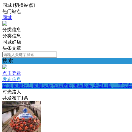
同城
[
切换站点
]
热门站点
同城
分类信息
分类信息
同城好店
头条文章
搜 索
点击登录
发布信息
首页
同城好店
同城头条
招聘求职
拼车搭车
房屋租售
二手买卖
时光路人
共发布了
1
条