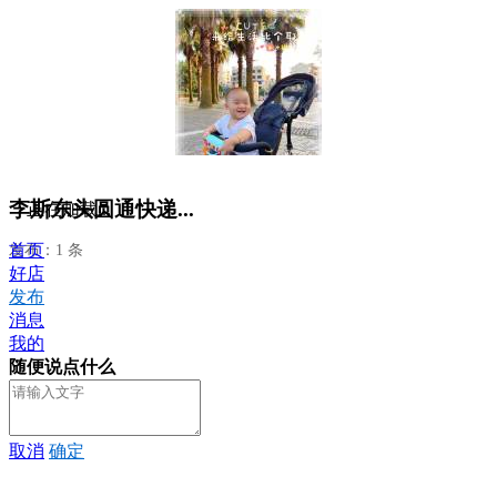
李斯东头圆通快递...
正在加载...
首页
发布：1 条
好店
发布
消息
我的
随便说点什么
取消
确定