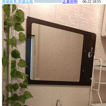
房屋租售/房屋出租
正泰照明
· 06-22 18:55