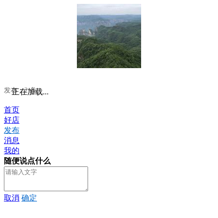
发布：2 条
正在加载...
首页
好店
发布
消息
我的
随便说点什么
取消
确定