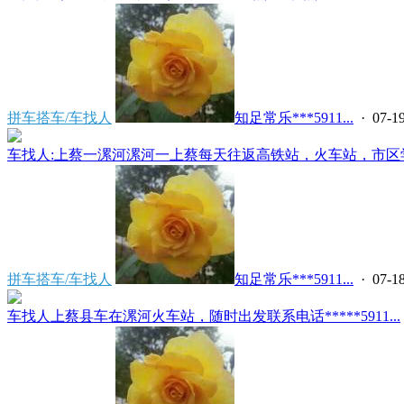
拼车搭车/车找人
知足常乐***5911...
· 07-19
车找人:上蔡一漯河漯河一上蔡每天往返高铁站，火车站，市区学
拼车搭车/车找人
知足常乐***5911...
· 07-18
车找人上蔡县车在漯河火车站，随时出发联系电话*****5911...