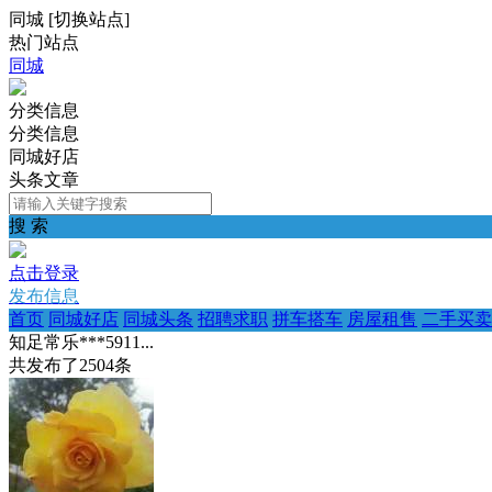
同城
[
切换站点
]
热门站点
同城
分类信息
分类信息
同城好店
头条文章
搜 索
点击登录
发布信息
首页
同城好店
同城头条
招聘求职
拼车搭车
房屋租售
二手买卖
知足常乐***5911...
共发布了
2504
条