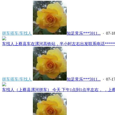
拼车搭车/车找人
知足常乐***5911...
· 07-18
车找人上蔡县车在漯河高铁站，半小时左右出发联系电话*****591
拼车搭车/车找人
知足常乐***5911...
· 07-17
车找人（上蔡县漯河拼车） 今天 下午1点到1点半左右， ，上蔡县