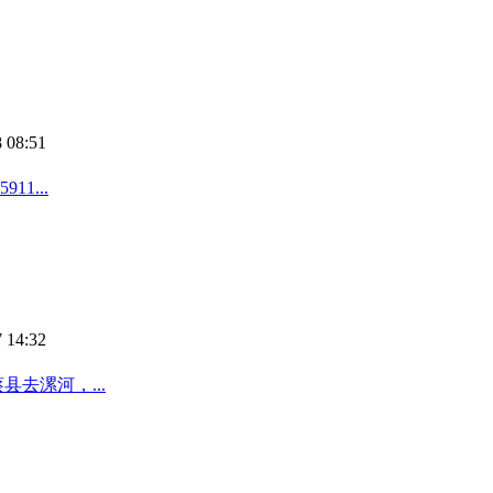
 08:51
1...
 14:32
去漯河，...