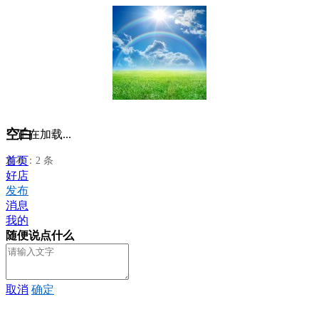
空白
正在加载...
首页
发布：2 条
好店
发布
消息
我的
随便说点什么
取消
确定