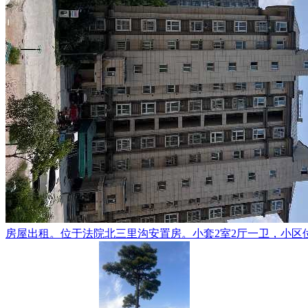
房屋出租。位于法院北三里沟安置房。小套2室2厅一卫，小区位置