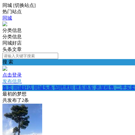
同城
[
切换站点
]
热门站点
同城
分类信息
分类信息
同城好店
头条文章
搜 索
点击登录
发布信息
首页
同城好店
同城头条
招聘求职
拼车搭车
房屋租售
二手买卖
最初的梦想
共发布了
2
条