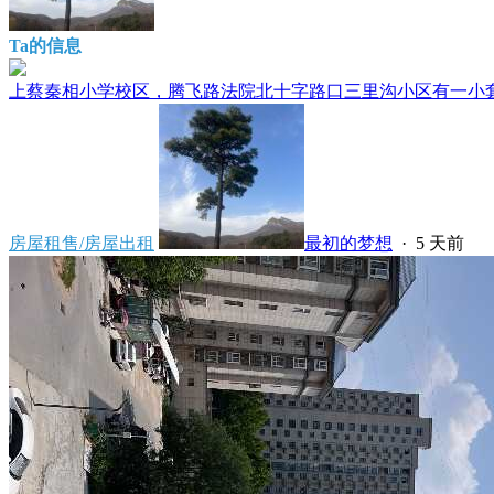
Ta的信息
上蔡秦相小学校区，腾飞路法院北十字路口三里沟小区有一小套房
房屋租售/房屋出租
最初的梦想
·
5 天前