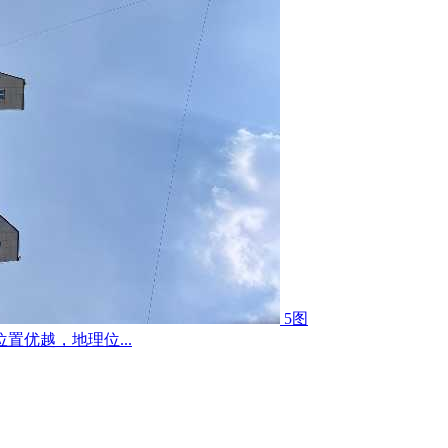
5图
优越，地理位...