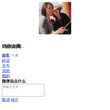
鸡你太美
正在加载...
首页
发布：0 条
好店
发布
消息
我的
随便说点什么
取消
确定