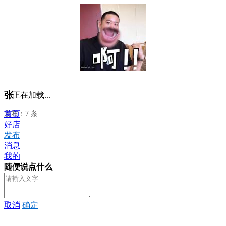
张
正在加载...
首页
发布：7 条
好店
发布
消息
我的
随便说点什么
取消
确定