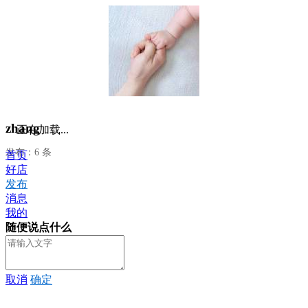
zhang
正在加载...
发布：6 条
首页
好店
发布
消息
我的
随便说点什么
取消
确定