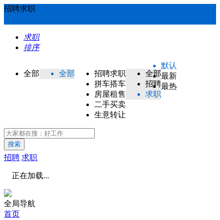
招聘求职
求职
排序
默认
全部
全部
招聘求职
全部
最新
拼车搭车
招聘
最热
房屋租售
求职
二手买卖
生意转让
搜索
招聘
求职
正在加载...
全局导航
首页