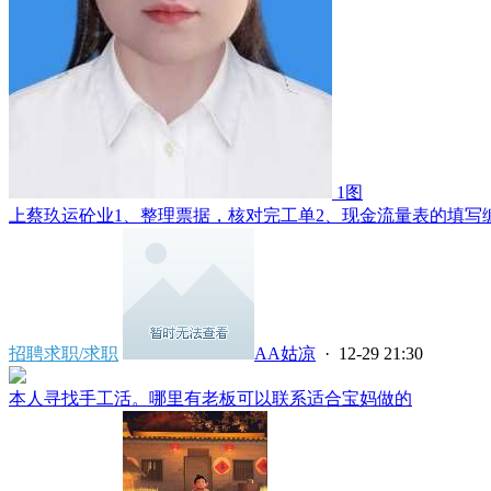
1图
上蔡玖运砼业1、整理票据，核对完工单2、现金流量表的填写编制
招聘求职/求职
AA姑凉
· 12-29 21:30
本人寻找手工活。哪里有老板可以联系适合宝妈做的