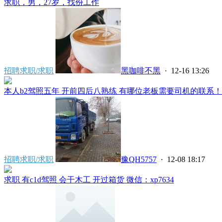
求职，男，27岁，找份工作
招聘求职/求职
黑咖啡不黑
· 12-16 13:26
本人b2驾照五年 开前四后八熟练 有哪位老板需要司机的联系！..
招聘求职/求职
豫QH5757
· 12-08 18:17
求职 有c1d驾照 会干木工 开过箱货 微信：xp7634