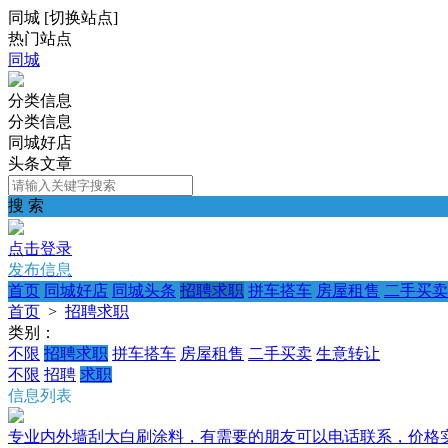
同城
[
切换站点
]
热门站点
同城
分类信息
分类信息
同城好店
头条文章
搜 索
点击登录
发布信息
首页
同城好店
同城头条
招聘求职
拼车搭车
房屋租售
二手买卖
首页
>
招聘求职
类别：
不限
招聘求职
拼车搭车
房屋租售
二手买卖
生意转让
不限
招聘
求职
信息列表
专业内外墙刮大白刷涂料，有需要的朋友可以电话联系，价格实惠