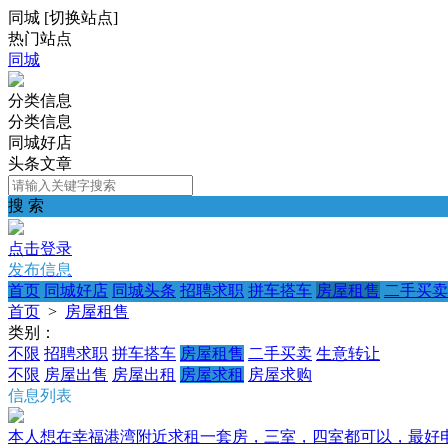
同城
[
切换站点
]
热门站点
同城
分类信息
分类信息
同城好店
头条文章
搜 索
点击登录
发布信息
首页
同城好店
同城头条
招聘求职
拼车搭车
房屋租售
二手买卖
首页
>
房屋租售
类别：
不限
招聘求职
拼车搭车
房屋租售
二手买卖
生意转让
不限
房屋出售
房屋出租
房屋求租
房屋求购
信息列表
本人想在幸福港湾附近求租一套房，三室，四室都可以，最好电梯