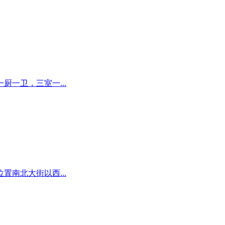
一卫，三室一...
南北大街以西...