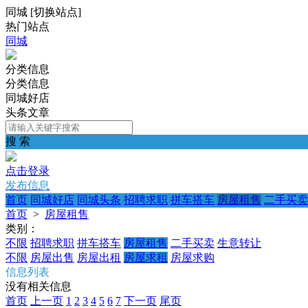
同城
[
切换站点
]
热门站点
同城
分类信息
分类信息
同城好店
头条文章
搜 索
点击登录
发布信息
首页
同城好店
同城头条
招聘求职
拼车搭车
房屋租售
二手买卖
首页
>
房屋租售
类别：
不限
招聘求职
拼车搭车
房屋租售
二手买卖
生意转让
不限
房屋出售
房屋出租
房屋求租
房屋求购
信息列表
没有相关信息
首页
上一页
1
2
3
4
5
6
7
下一页
尾页