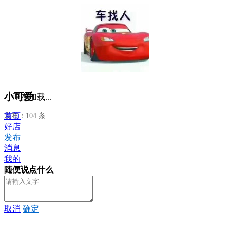
小可爱
正在加载...
首页
发布：104 条
好店
发布
消息
我的
随便说点什么
取消
确定