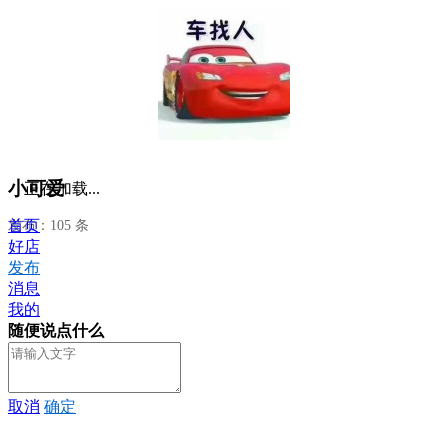
小可爱
正在加载...
首页
发布：105 条
好店
发布
消息
我的
随便说点什么
取消
确定