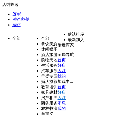
店铺筛选
区域
房产相关
排序
默认排序
全部
全部
最新加入
餐饮美食
附近商家
休闲娱乐
酒店旅游
全局导航
购物天地
首页
生活服务
好店
汽车服务
入驻
母婴专区
我的
婚庆摄影
加载中...
教育培训
首页
家具建材
好店
房产相关
入驻
商务服务
消息
农林牧渔
我的
自定义