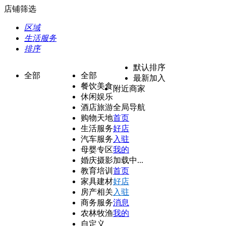
店铺筛选
区域
生活服务
排序
默认排序
全部
全部
最新加入
餐饮美食
附近商家
休闲娱乐
酒店旅游
全局导航
购物天地
首页
生活服务
好店
汽车服务
入驻
母婴专区
我的
婚庆摄影
加载中...
教育培训
首页
家具建材
好店
房产相关
入驻
商务服务
消息
农林牧渔
我的
自定义