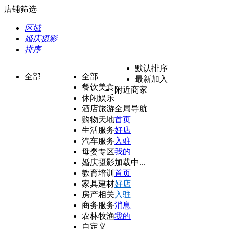
店铺筛选
区域
婚庆摄影
排序
默认排序
全部
全部
最新加入
餐饮美食
附近商家
休闲娱乐
酒店旅游
全局导航
购物天地
首页
生活服务
好店
汽车服务
入驻
母婴专区
我的
婚庆摄影
加载中...
教育培训
首页
家具建材
好店
房产相关
入驻
商务服务
消息
农林牧渔
我的
自定义