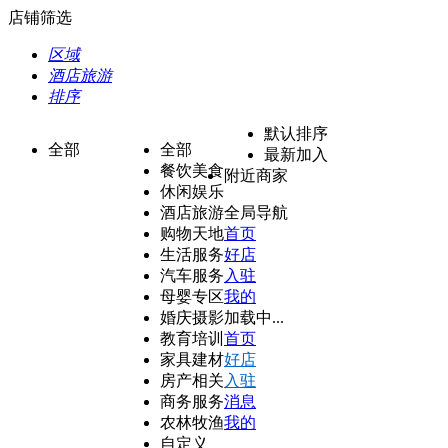
店铺筛选
区域
酒店旅游
排序
默认排序
全部
全部
最新加入
餐饮美食
附近商家
休闲娱乐
酒店旅游
全局导航
购物天地
首页
生活服务
好店
汽车服务
入驻
母婴专区
我的
婚庆摄影
加载中...
教育培训
首页
家具建材
好店
房产相关
入驻
商务服务
消息
农林牧渔
我的
自定义