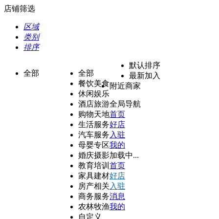
店铺筛选
区域
类别
排序
默认排序
全部
全部
最新加入
餐饮美食
附近商家
休闲娱乐
酒店旅游
全局导航
购物天地
首页
生活服务
好店
汽车服务
入驻
母婴专区
我的
婚庆摄影
加载中...
教育培训
首页
家具建材
好店
房产相关
入驻
商务服务
消息
农林牧渔
我的
自定义