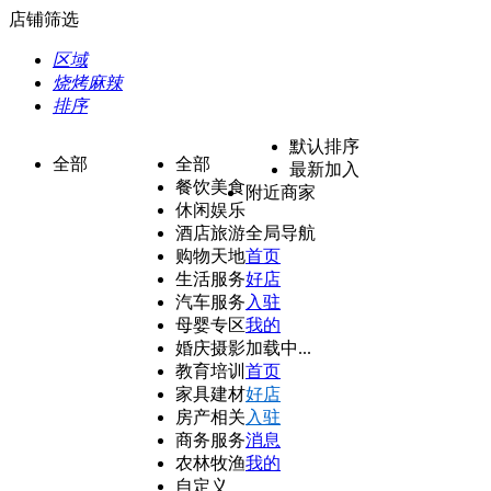
店铺筛选
区域
烧烤麻辣
排序
默认排序
全部
全部
最新加入
餐饮美食
附近商家
休闲娱乐
酒店旅游
全局导航
购物天地
首页
生活服务
好店
汽车服务
入驻
母婴专区
我的
婚庆摄影
加载中...
教育培训
首页
家具建材
好店
房产相关
入驻
商务服务
消息
农林牧渔
我的
自定义