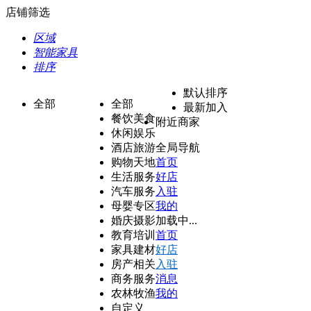
店铺筛选
区域
智能家具
排序
默认排序
全部
全部
最新加入
餐饮美食
附近商家
休闲娱乐
酒店旅游
全局导航
购物天地
首页
生活服务
好店
汽车服务
入驻
母婴专区
我的
婚庆摄影
加载中...
教育培训
首页
家具建材
好店
房产相关
入驻
商务服务
消息
农林牧渔
我的
自定义