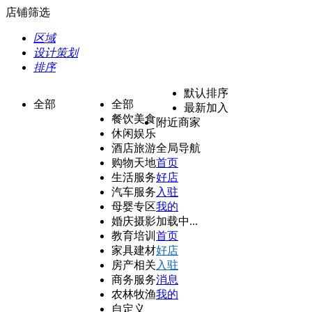
店铺筛选
区域
设计策划
排序
默认排序
全部
全部
最新加入
餐饮美食
附近商家
休闲娱乐
酒店旅游
全局导航
购物天地
首页
生活服务
好店
汽车服务
入驻
母婴专区
我的
婚庆摄影
加载中...
教育培训
首页
家具建材
好店
房产相关
入驻
商务服务
消息
农林牧渔
我的
自定义