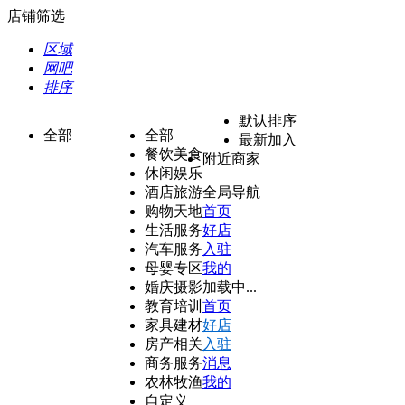
店铺筛选
区域
网吧
排序
默认排序
全部
全部
最新加入
餐饮美食
附近商家
休闲娱乐
酒店旅游
全局导航
购物天地
首页
生活服务
好店
汽车服务
入驻
母婴专区
我的
婚庆摄影
加载中...
教育培训
首页
家具建材
好店
房产相关
入驻
商务服务
消息
农林牧渔
我的
自定义