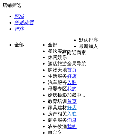
店铺筛选
区域
管道疏通
排序
默认排序
全部
全部
最新加入
餐饮美食
附近商家
休闲娱乐
酒店旅游
全局导航
购物天地
首页
生活服务
好店
汽车服务
入驻
母婴专区
我的
婚庆摄影
加载中...
教育培训
首页
家具建材
好店
房产相关
入驻
商务服务
消息
农林牧渔
我的
自定义