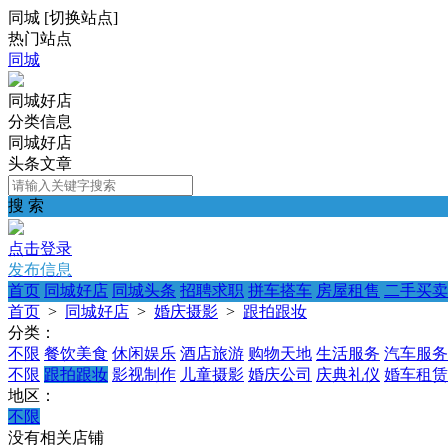
同城
[
切换站点
]
热门站点
同城
同城好店
分类信息
同城好店
头条文章
搜 索
点击登录
发布信息
首页
同城好店
同城头条
招聘求职
拼车搭车
房屋租售
二手买卖
首页
>
同城好店
>
婚庆摄影
>
跟拍跟妆
分类：
不限
餐饮美食
休闲娱乐
酒店旅游
购物天地
生活服务
汽车服务
不限
跟拍跟妆
影视制作
儿童摄影
婚庆公司
庆典礼仪
婚车租赁
地区：
不限
没有相关店铺