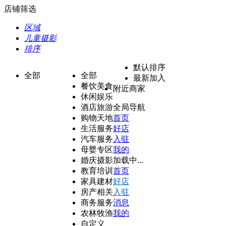
店铺筛选
区域
儿童摄影
排序
默认排序
全部
全部
最新加入
餐饮美食
附近商家
休闲娱乐
酒店旅游
全局导航
购物天地
首页
生活服务
好店
汽车服务
入驻
母婴专区
我的
婚庆摄影
加载中...
教育培训
首页
家具建材
好店
房产相关
入驻
商务服务
消息
农林牧渔
我的
自定义